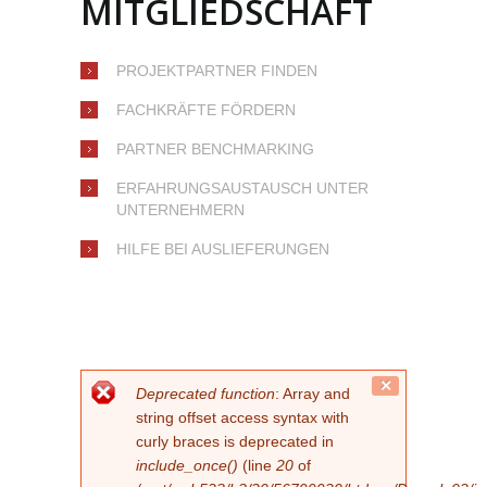
MITGLIEDSCHAFT
PROJEKTPARTNER FINDEN
FACHKRÄFTE FÖRDERN
PARTNER BENCHMARKING
ERFAHRUNGSAUSTAUSCH UNTER
UNTERNEHMERN
HILFE BEI AUSLIEFERUNGEN
FEHLERMELDUNG
Close
Deprecated function
: Array and
this
string offset access syntax with
message.
curly braces is deprecated in
include_once()
(line
20
of