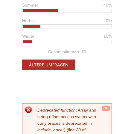
Sommer
40%
Herbst
20%
Winter
10%
Gesamtstimmen: 10
ÄLTERE UMFRAGEN
FEHLERMELDUNG
Close
Deprecated function
: Array and
this
string offset access syntax with
message.
curly braces is deprecated in
include_once()
(line
20
of