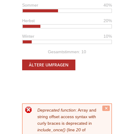
Sommer
40%
Herbst
20%
Winter
10%
Gesamtstimmen: 10
ÄLTERE UMFRAGEN
FEHLERMELDUNG
Close
Deprecated function
: Array and
this
string offset access syntax with
message.
curly braces is deprecated in
include_once()
(line
20
of