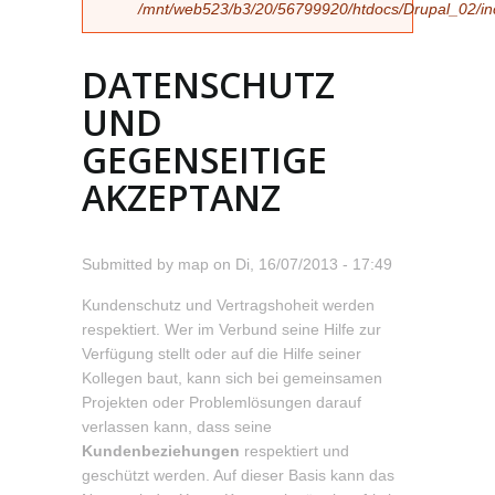
/mnt/web523/b3/20/56799920/htdocs/Drupal_02/incl
DATENSCHUTZ
UND
GEGENSEITIGE
AKZEPTANZ
Submitted by
map
on
Di, 16/07/2013 - 17:49
Kundenschutz und Vertragshoheit werden
respektiert. Wer im Verbund seine Hilfe zur
Verfügung stellt oder auf die Hilfe seiner
Kollegen baut, kann sich bei gemeinsamen
Projekten oder Problemlösungen darauf
verlassen kann, dass seine
Kundenbeziehungen
respektiert und
geschützt werden. Auf dieser Basis kann das