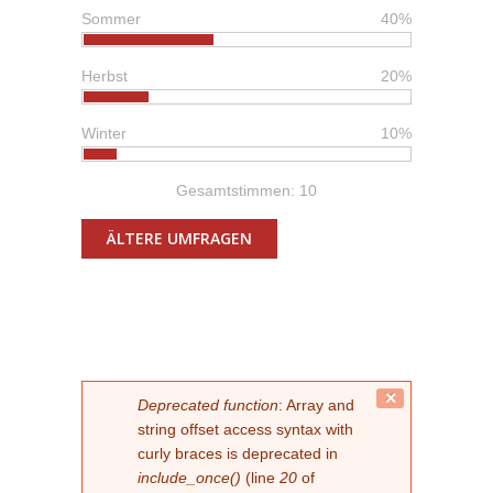
Sommer
40%
Herbst
20%
Winter
10%
Gesamtstimmen: 10
ÄLTERE UMFRAGEN
FEHLERMELDUNG
Close
Deprecated function
: Array and
this
string offset access syntax with
message.
curly braces is deprecated in
include_once()
(line
20
of