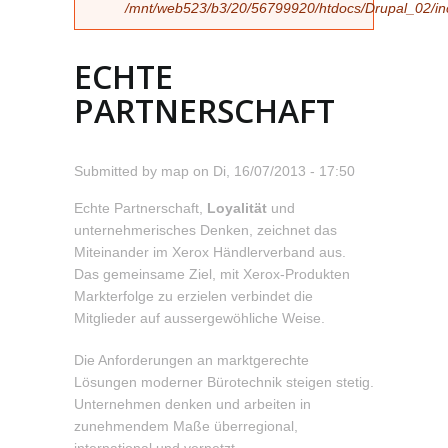
/mnt/web523/b3/20/56799920/htdocs/Drupal_02/incl
ECHTE
PARTNERSCHAFT
Submitted by
map
on
Di, 16/07/2013 - 17:50
Echte Partnerschaft,
Loyalität
und
unternehmerisches Denken, zeichnet das
Miteinander im Xerox Händlerverband aus.
Das gemeinsame Ziel, mit Xerox-Produkten
Markterfolge zu erzielen verbindet die
Mitglieder auf aussergewöhliche Weise.
Die Anforderungen an marktgerechte
Lösungen moderner Bürotechnik steigen stetig.
Unternehmen denken und arbeiten in
zunehmendem Maße überregional,