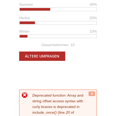
Sommer
40%
Herbst
20%
Winter
10%
Gesamtstimmen: 10
ÄLTERE UMFRAGEN
FEHLERMELDUNG
Close
Deprecated function
: Array and
this
string offset access syntax with
message.
curly braces is deprecated in
include_once()
(line
20
of