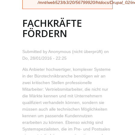
/mnt/web523/b3/20/56799920/htdocs/Drupal_02/incl
FACHKRÄFTE
FÖRDERN
Submitted by
Anonymous (nicht überprüft)
on
Do, 28/01/2016 - 22:25
Als Anbieter hochwertiger, komplexer Systeme
in der Bürotechnikbranche benötigen wir an
zwei kritischen Stellen professionelle
Mitarbeiter: Vertriebsmitarbeiter, die nicht nur
die Märkte kennen und mit Unternehmern
qualifiziert verhandeln können, sondern sie
müssen auch alle technischen Möglichkeiten
kennen um passende Kundennutzen
erarbeiten zu können. Ebenso wichtig sind
Systemspezialisten, die im Pre- und Postsales