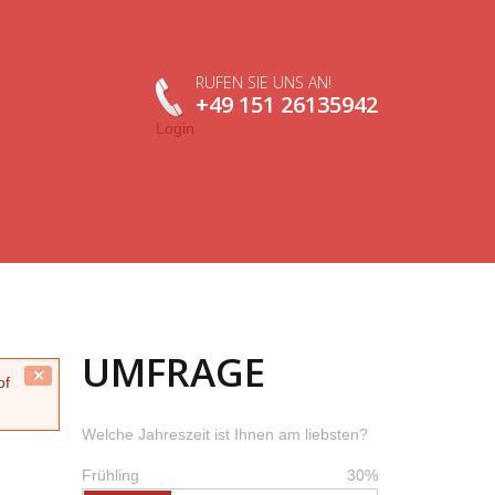
RUFEN SIE UNS AN!
+49 151 26135942
Login
UMFRAGE
Close
of
this
message.
Welche Jahreszeit ist Ihnen am liebsten?
Frühling
30%