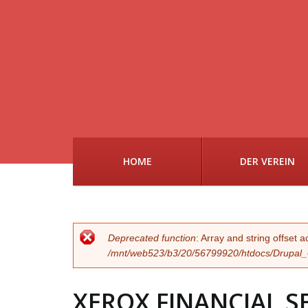
HOME
DER VEREIN
FEHLERMELDUN
Deprecated function
: Array and string offset 
/mnt/web523/b3/20/56799920/htdocs/Drupal_02
XEROX FINANCIAL S