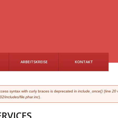
ARBEITSKREISE
KONTAKT
G
access syntax with curly braces is deprecated in
include_once()
(line
20
/includes/file.phar.inc
).
ERVICES