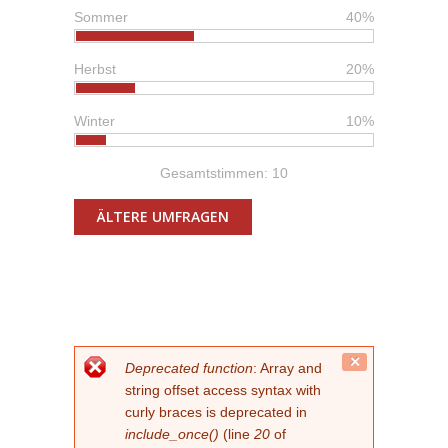
Sommer
40%
Herbst
20%
Winter
10%
Gesamtstimmen: 10
ÄLTERE UMFRAGEN
FEHLERMELDUNG
Close
Deprecated function
: Array and
this
string offset access syntax with
message.
curly braces is deprecated in
include_once()
(line
20
of