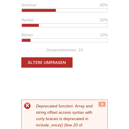
Sommer
40%
Herbst
20%
Winter
10%
Gesamtstimmen: 10
ÄLTERE UMFRAGEN
FEHLERMELDUNG
Close
Deprecated function
: Array and
this
string offset access syntax with
message.
curly braces is deprecated in
include_once()
(line
20
of