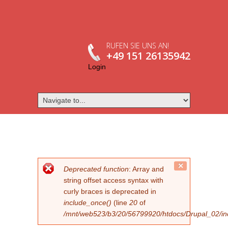
RUFEN SIE UNS AN!
+49 151 26135942
Login
FEHLERMELDUNG
Close
Deprecated function
: Array and
this
string offset access syntax with
message.
curly braces is deprecated in
include_once()
(line
20
of
/mnt/web523/b3/20/56799920/htdocs/Drupal_02/incl