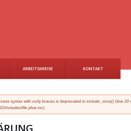
ARBEITSKREISE
KONTAKT
G
access syntax with curly braces is deprecated in
include_once()
(line
20
/includes/file.phar.inc
).
ÄRUNG