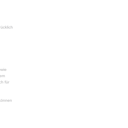
ücklich
owie
dem
h für
 können