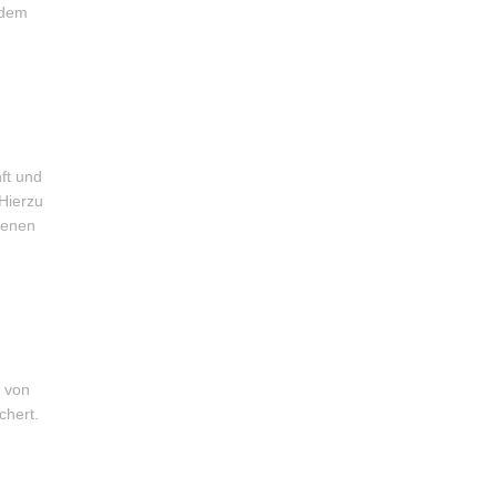
 dem
ft und
Hierzu
benen
 von
chert.