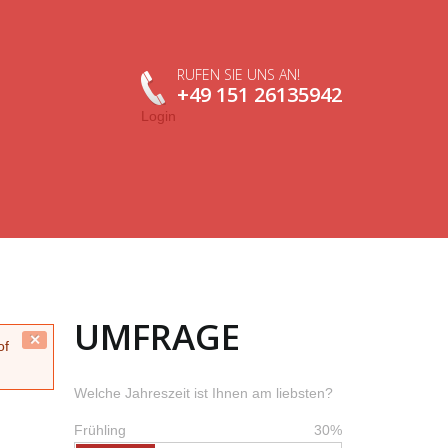
RUFEN SIE UNS AN!
+49 151 26135942
Login
UMFRAGE
Close
of
this
message.
Welche Jahreszeit ist Ihnen am liebsten?
Frühling
30%