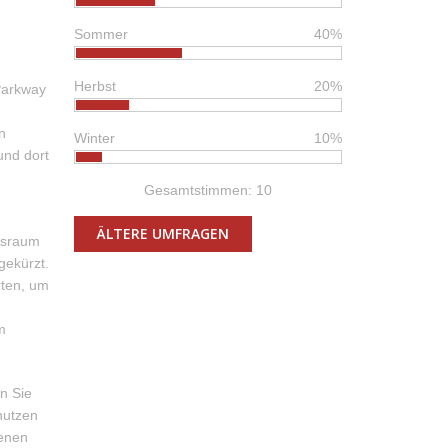
Sommer
40%
Herbst
20%
Parkway
n
Winter
10%
und dort
Gesamtstimmen: 10
ÄLTERE UMFRAGEN
tsraum
gekürzt.
rten, um
m
n Sie
nutzen
genen