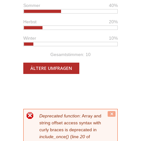
Sommer
40%
Herbst
20%
Winter
10%
Gesamtstimmen: 10
ÄLTERE UMFRAGEN
FEHLERMELDUNG
Close
Deprecated function
: Array and
this
string offset access syntax with
message.
curly braces is deprecated in
include_once()
(line
20
of