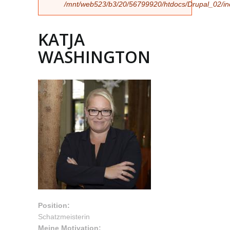
/mnt/web523/b3/20/56799920/htdocs/Drupal_02/incl
KATJA
WASHINGTON
Position:
Schatzmeisterin
Meine Motivation: