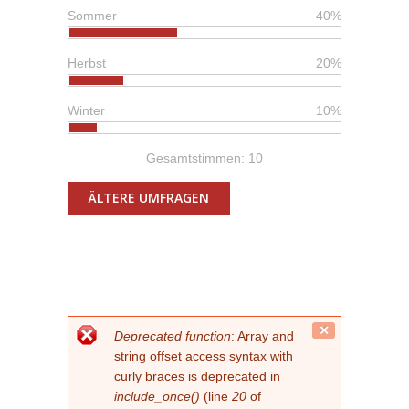
Sommer
40%
Herbst
20%
Winter
10%
Gesamtstimmen: 10
ÄLTERE UMFRAGEN
FEHLERMELDUNG
Close
Deprecated function
: Array and
this
string offset access syntax with
message.
curly braces is deprecated in
include_once()
(line
20
of