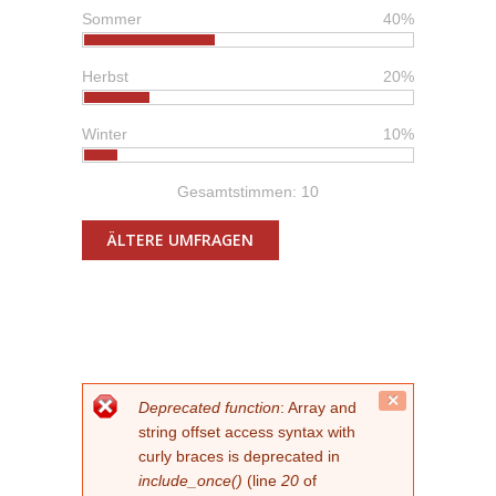
Sommer
40%
Herbst
20%
Winter
10%
Gesamtstimmen: 10
ÄLTERE UMFRAGEN
FEHLERMELDUNG
Close
Deprecated function
: Array and
this
string offset access syntax with
message.
curly braces is deprecated in
include_once()
(line
20
of