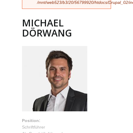
/mnt/web523/b3/20/56799920/htdocs/Drupal_02/incl
MICHAEL
DÖRWANG
Position:
Schriftführer