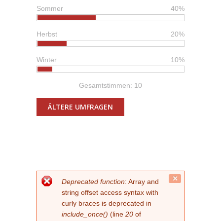
Sommer
40%
Herbst
20%
Winter
10%
Gesamtstimmen: 10
ÄLTERE UMFRAGEN
FEHLERMELDUNG
Close
Deprecated function
: Array and
this
string offset access syntax with
message.
curly braces is deprecated in
include_once()
(line
20
of